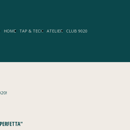
HOME
TAP & TECH
ATELIER
CLUB 9020
020!
PERFETTA"